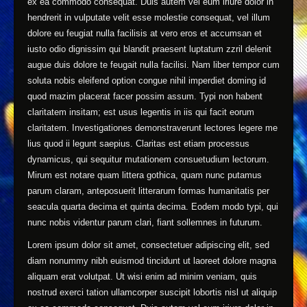
ex ea commodo consequat. Duis autem vel eum iriure dolor in
hendrerit in vulputate velit esse molestie consequat, vel illum
dolore eu feugiat nulla facilisis at vero eros et accumsan et
iusto odio dignissim qui blandit praesent luptatum zzril delenit
augue duis dolore te feugait nulla facilisi. Nam liber tempor cum
soluta nobis eleifend option congue nihil imperdiet doming id
quod mazim placerat facer possim assum. Typi non habent
claritatem insitam; est usus legentis in iis qui facit eorum
claritatem. Investigationes demonstraverunt lectores legere me
lius quod ii legunt saepius. Claritas est etiam processus
dynamicus, qui sequitur mutationem consuetudium lectorum.
Mirum est notare quam littera gothica, quam nunc putamus
parum claram, anteposuerit litterarum formas humanitatis per
seacula quarta decima et quinta decima. Eodem modo typi, qui
nunc nobis videntur parum clari, fiant sollemnes in futurum.
Lorem ipsum dolor sit amet, consectetuer adipiscing elit, sed
diam nonummy nibh euismod tincidunt ut laoreet dolore magna
aliquam erat volutpat. Ut wisi enim ad minim veniam, quis
nostrud exerci tation ullamcorper suscipit lobortis nisl ut aliquip