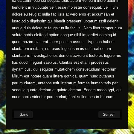
ex ea commodo consequat. Duis autem vel eum iriure dolor in
hendrerit in vulputate velit esse molestie consequat, vel illum
dolore eu feugiat nulla facilisis at vero eros et accumsan et
iusto odio dignissim qui blandit praesent luptatum zzril delenit
augue duis dolore te feugait nulla facilisi. Nam liber tempor cum
soluta nobis eleifend option congue nihil imperdiet doming id
quod mazim placerat facer possim assum. Typi non habent
claritatem insitam; est usus legentis in iis qui facit eorum
claritatem. Investigationes demonstraverunt lectores legere me
lius quod ii legunt saepius. Claritas est etiam processus
dynamicus, qui sequitur mutationem consuetudium lectorum.
Mirum est notare quam littera gothica, quam nunc putamus
parum claram, anteposuerit litterarum formas humanitatis per
seacula quarta decima et quinta decima. Eodem modo typi, qui
nunc nobis videntur parum clari, fiant sollemnes in futurum.
Sand
Sunset